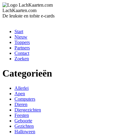
LachKaarten.com
De leukste en tofste e-cards
Start
Nieuw
Toppers
Partners
Contact
Zoeken
Categorieën
Allerlei
Apen
Computers
Dieren
Diergezichten
Feesten
Geboorte
Gezichten
Halloween