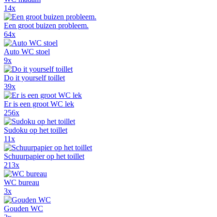
14x
Een groot buizen probleem.
64x
Auto WC stoel
9x
Do it yourself toillet
39x
Er is een groot WC lek
256x
Sudoku op het toillet
11x
Schuurpapier op het toillet
213x
WC bureau
3x
Gouden WC