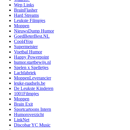
Wep Links
BrainFlasher
Hard Streams
Leukste Filmpjes
Moppen
NieuwsDump Humor
GoedBeterBest.NL
Cool4You
Supermeister
Voetbal Humor
Happy Powerpoint
humor.startbewijs.nl
Spelen x Spelletjes
Lachfabriek
MoppenLeverancier
leuke-raadsels.be
De Leukste Kinderen
1001Filmpjes
Moppen
Brain Exit
Sportcartoons Intern
Humoroverzicht
LinkNet
Discobar YC Music