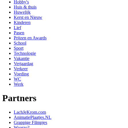
Hobby's
Huis & thuis
Huwelijk
Kerst en Nieuw
Kinderen
Lief
Pasen
Prijzen en Awards
School
Sport
Technologie
Vakantie
Verjaardag
Verkeer
Voeding
WC
Werk
Partners
LachJeKrom.com
AnimatiePlaatjes.NL
Grappige Filmpjes
Waarzo?