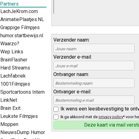
Partners
LachJeKrom.com
AnimatiePlaatjes.NL
Grappige Filmpjes
humor.startbewijs.nl
Verzender naam:
Waarzo?
Wep Links
Verzender e-mail:
BrainFlasher
Hard Streams
Ontvanger naam:
Lachfabriek
1001Filmpjes
Ontvanger e-mail:
Sportcartoons Intern
LinkNet
Brain Exit
Ik wens een leesbevestiging te ont
Leukste Filmpjes
Ik ga akkoord met de
privacy policy
* voor he
Moppen
NieuwsDump Humor