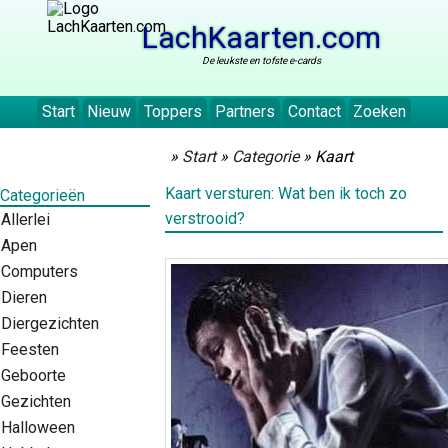
LachKaarten.com
De leukste en tofste e-cards
Start
Nieuw
Toppers
Partners
Contact
Zoeken
»
Start
»
Categorie
» Kaart
Kaart versturen: Wat ben ik toch zo
Categorieën
verstrooid?
Allerlei
Apen
Computers
Dieren
Diergezichten
Feesten
Geboorte
Gezichten
Halloween