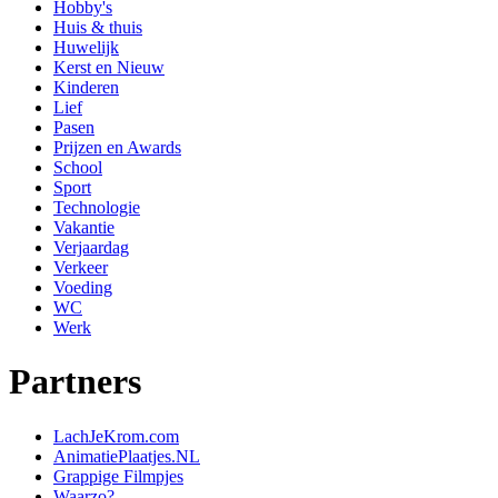
Hobby's
Huis & thuis
Huwelijk
Kerst en Nieuw
Kinderen
Lief
Pasen
Prijzen en Awards
School
Sport
Technologie
Vakantie
Verjaardag
Verkeer
Voeding
WC
Werk
Partners
LachJeKrom.com
AnimatiePlaatjes.NL
Grappige Filmpjes
Waarzo?