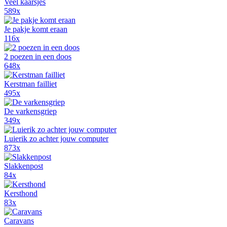
Veel kaarsjes
589x
Je pakje komt eraan
116x
2 poezen in een doos
648x
Kerstman failliet
495x
De varkensgriep
349x
Luierik zo achter jouw computer
873x
Slakkenpost
84x
Kersthond
83x
Caravans