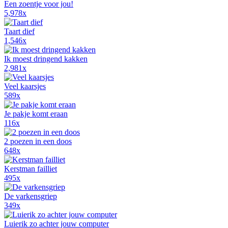
Een zoentje voor jou!
5,978x
Taart dief
1,546x
Ik moest dringend kakken
2,981x
Veel kaarsjes
589x
Je pakje komt eraan
116x
2 poezen in een doos
648x
Kerstman failliet
495x
De varkensgriep
349x
Luierik zo achter jouw computer