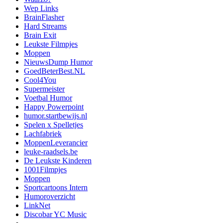
Wep Links
BrainFlasher
Hard Streams
Brain Exit
Leukste Filmpjes
Moppen
NieuwsDump Humor
GoedBeterBest.NL
Cool4You
Supermeister
Voetbal Humor
Happy Powerpoint
humor.startbewijs.nl
Spelen x Spelletjes
Lachfabriek
MoppenLeverancier
leuke-raadsels.be
De Leukste Kinderen
1001Filmpjes
Moppen
Sportcartoons Intern
Humoroverzicht
LinkNet
Discobar YC Music