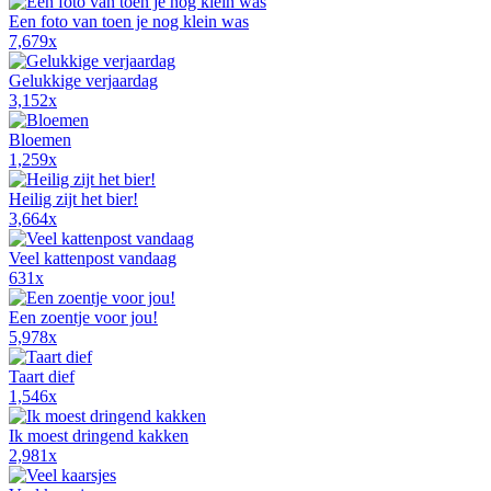
Een foto van toen je nog klein was
7,679x
Gelukkige verjaardag
3,152x
Bloemen
1,259x
Heilig zijt het bier!
3,664x
Veel kattenpost vandaag
631x
Een zoentje voor jou!
5,978x
Taart dief
1,546x
Ik moest dringend kakken
2,981x