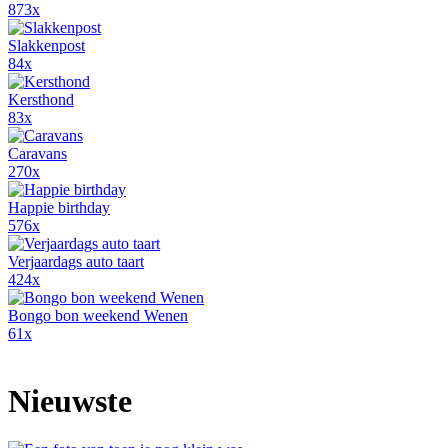
873x
Slakkenpost
84x
Kersthond
83x
Caravans
270x
Happie birthday
576x
Verjaardags auto taart
424x
Bongo bon weekend Wenen
61x
Nieuwste