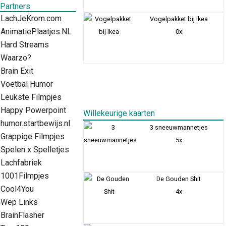
Partners
LachJeKrom.com
Vogelpakket bij Ikea
AnimatiePlaatjes.NL
0x
Hard Streams
Waarzo?
Brain Exit
Voetbal Humor
Leukste Filmpjes
Happy Powerpoint
Willekeurige kaarten
humor.startbewijs.nl
3 sneeuwmannetjes
Grappige Filmpjes
5x
Spelen x Spelletjes
Lachfabriek
1001Filmpjes
De Gouden Shit
Cool4You
4x
Wep Links
BrainFlasher