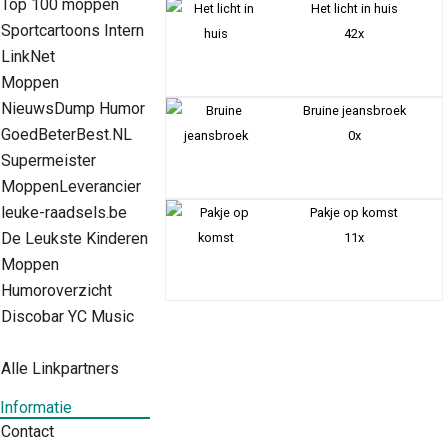
Top 100 moppen
Het licht in huis
Sportcartoons Intern
42x
LinkNet
Moppen
NieuwsDump Humor
Bruine jeansbroek
GoedBeterBest.NL
0x
Supermeister
MoppenLeverancier
leuke-raadsels.be
Pakje op komst
De Leukste Kinderen
11x
Moppen
Humoroverzicht
Discobar YC Music
Alle Linkpartners
Informatie
Contact