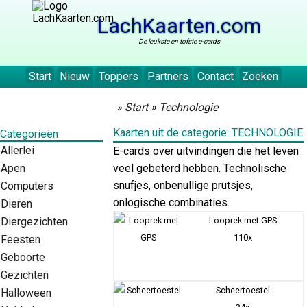
LachKaarten.com
De leukste en tofste e-cards
Start
Nieuw
Toppers
Partners
Contact
Zoeken
»
Start
»
Technologie
Kaarten uit de categorie: TECHNOLOGIE
Categorieën
Allerlei
E-cards over uitvindingen die het leven
Apen
veel gebeterd hebben. Technolische
snufjes, onbenullige prutsjes,
Computers
onlogische combinaties.
Dieren
Diergezichten
Looprek met GPS
110x
Feesten
Geboorte
Gezichten
Scheertoestel
Halloween