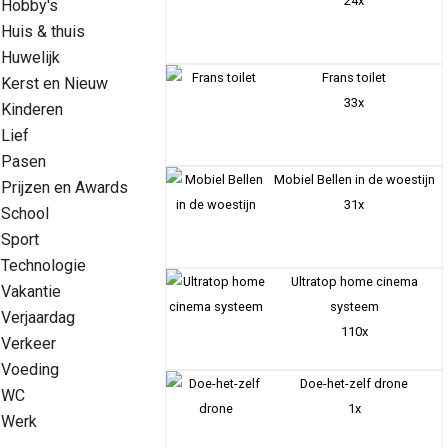
24x
Hobby's
Huis & thuis
Huwelijk
Frans toilet
Kerst en Nieuw
33x
Kinderen
Lief
Pasen
Mobiel Bellen in de woestijn
Prijzen en Awards
31x
School
Sport
Technologie
Ultratop home cinema
Vakantie
systeem
Verjaardag
110x
Verkeer
Voeding
Doe-het-zelf drone
WC
1x
Werk