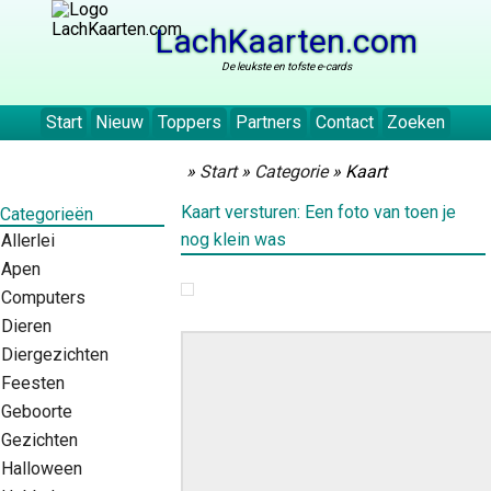
LachKaarten.com
De leukste en tofste e-cards
Start
Nieuw
Toppers
Partners
Contact
Zoeken
»
Start
»
Categorie
» Kaart
Kaart versturen: Een foto van toen je
Categorieën
nog klein was
Allerlei
Apen
Computers
Dieren
Diergezichten
Feesten
Geboorte
Gezichten
Halloween