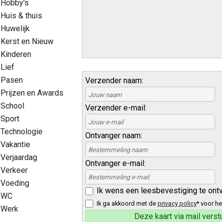
Hobby's
Huis & thuis
Huwelijk
Kerst en Nieuw
Kinderen
Lief
Pasen
Verzender naam:
Prijzen en Awards
School
Verzender e-mail:
Sport
Technologie
Ontvanger naam:
Vakantie
Verjaardag
Ontvanger e-mail:
Verkeer
Voeding
Ik wens een leesbevestiging te ont
WC
Ik ga akkoord met de
privacy policy
* voor he
Werk