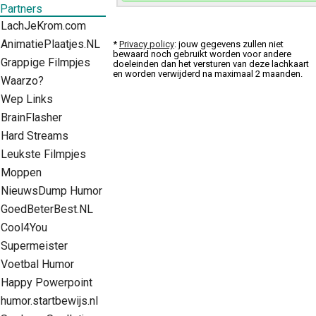
Partners
LachJeKrom.com
AnimatiePlaatjes.NL
*
Privacy policy
: jouw gegevens zullen niet
bewaard noch gebruikt worden voor andere
Grappige Filmpjes
doeleinden dan het versturen van deze lachkaart
en worden verwijderd na maximaal 2 maanden.
Waarzo?
Wep Links
BrainFlasher
Hard Streams
Leukste Filmpjes
Moppen
NieuwsDump Humor
GoedBeterBest.NL
Cool4You
Supermeister
Voetbal Humor
Happy Powerpoint
humor.startbewijs.nl