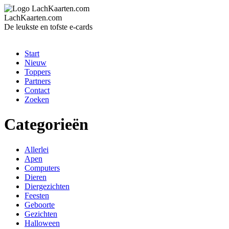
LachKaarten.com
De leukste en tofste e-cards
Start
Nieuw
Toppers
Partners
Contact
Zoeken
Categorieën
Allerlei
Apen
Computers
Dieren
Diergezichten
Feesten
Geboorte
Gezichten
Halloween