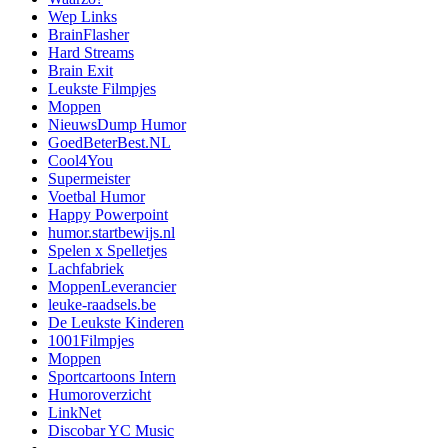
Wep Links
BrainFlasher
Hard Streams
Brain Exit
Leukste Filmpjes
Moppen
NieuwsDump Humor
GoedBeterBest.NL
Cool4You
Supermeister
Voetbal Humor
Happy Powerpoint
humor.startbewijs.nl
Spelen x Spelletjes
Lachfabriek
MoppenLeverancier
leuke-raadsels.be
De Leukste Kinderen
1001Filmpjes
Moppen
Sportcartoons Intern
Humoroverzicht
LinkNet
Discobar YC Music