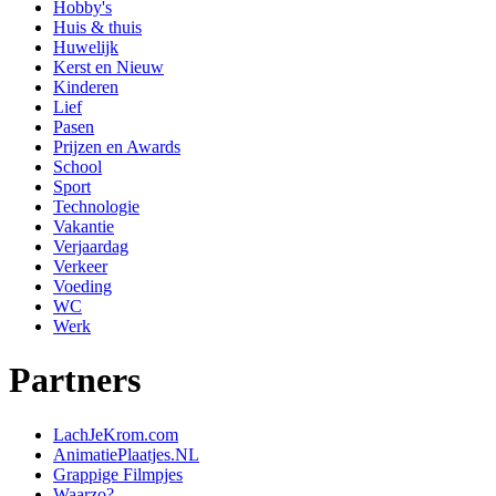
Hobby's
Huis & thuis
Huwelijk
Kerst en Nieuw
Kinderen
Lief
Pasen
Prijzen en Awards
School
Sport
Technologie
Vakantie
Verjaardag
Verkeer
Voeding
WC
Werk
Partners
LachJeKrom.com
AnimatiePlaatjes.NL
Grappige Filmpjes
Waarzo?