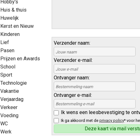
Hobby's
Huis & thuis
Huwelijk
Kerst en Nieuw
Kinderen
Lief
Verzender naam:
Pasen
Prijzen en Awards
Verzender e-mail:
School
Sport
Ontvanger naam:
Technologie
Vakantie
Ontvanger e-mail:
Verjaardag
Verkeer
Ik wens een leesbevestiging te ont
Voeding
Ik ga akkoord met de
privacy policy
* voor he
WC
Werk