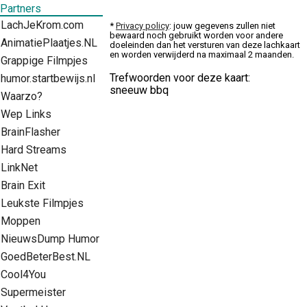
Partners
LachJeKrom.com
*
Privacy policy
: jouw gegevens zullen niet
bewaard noch gebruikt worden voor andere
AnimatiePlaatjes.NL
doeleinden dan het versturen van deze lachkaart
en worden verwijderd na maximaal 2 maanden.
Grappige Filmpjes
Trefwoorden voor deze kaart:
humor.startbewijs.nl
sneeuw bbq
Waarzo?
Wep Links
BrainFlasher
Hard Streams
LinkNet
Brain Exit
Leukste Filmpjes
Moppen
NieuwsDump Humor
GoedBeterBest.NL
Cool4You
Supermeister