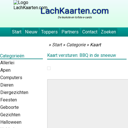
LachKaarten.com
De leukste en tofste e-cards
Start
Nieuw
Toppers
Partners
Contact
Zoeken
»
Start
»
Categorie
» Kaart
Kaart versturen: BBQ in de sneeuw
Categorieën
Allerlei
Apen
Computers
Dieren
Diergezichten
Feesten
Geboorte
Gezichten
Halloween