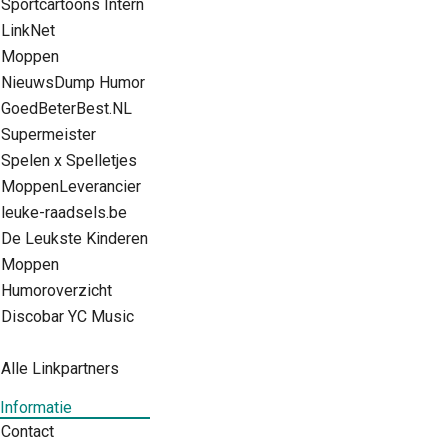
Sportcartoons Intern
LinkNet
Moppen
NieuwsDump Humor
GoedBeterBest.NL
Supermeister
Spelen x Spelletjes
MoppenLeverancier
leuke-raadsels.be
De Leukste Kinderen
Moppen
Humoroverzicht
Discobar YC Music
Alle Linkpartners
Informatie
Contact