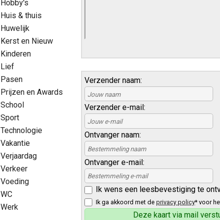
Hobby's
Huis & thuis
Huwelijk
Kerst en Nieuw
Kinderen
Lief
Pasen
Verzender naam:
Prijzen en Awards
School
Verzender e-mail:
Sport
Technologie
Ontvanger naam:
Vakantie
Verjaardag
Ontvanger e-mail:
Verkeer
Voeding
Ik wens een leesbevestiging te ont
WC
Ik ga akkoord met de
privacy policy
* voor he
Werk