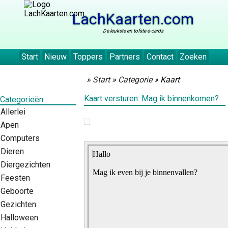
LachKaarten.com
De leukste en tofste e-cards
Start
Nieuw
Toppers
Partners
Contact
Zoeken
»
Start
»
Categorie
» Kaart
Kaart versturen: Mag ik binnenkomen?
Categorieën
Allerlei
Apen
Computers
Dieren
Diergezichten
Feesten
Geboorte
Gezichten
Halloween