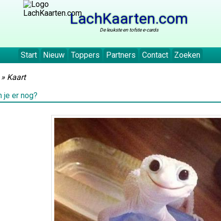
LachKaarten.com
De leukste en tofste e-cards
Start
Nieuw
Toppers
Partners
Contact
Zoeken
» Kaart
n je er nog?