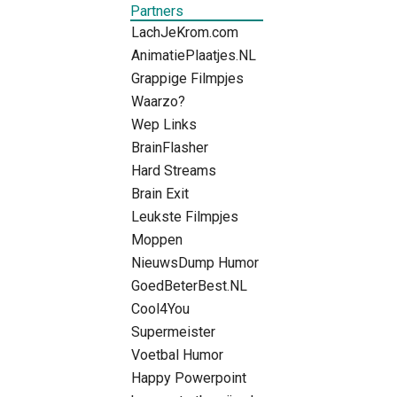
Partners
LachJeKrom.com
AnimatiePlaatjes.NL
Grappige Filmpjes
Waarzo?
Wep Links
BrainFlasher
Hard Streams
Brain Exit
Leukste Filmpjes
Moppen
NieuwsDump Humor
GoedBeterBest.NL
Cool4You
Supermeister
Voetbal Humor
Happy Powerpoint