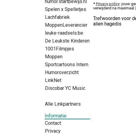
humor.startbewijs.nl
*
Privacy policy
: jouw ge
verwijderd na maximaal
Spelen x Spelletjes
Lachfabriek
Trefwoorden voor de
alien hagedis
MoppenLeverancier
leuke-raadsels.be
De Leukste Kinderen
1001Filmpjes
Moppen
Sportcartoons Intern
Humoroverzicht
LinkNet
Discobar YC Music
Alle Linkpartners
Informatie
Contact
Privacy