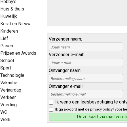
Hobby's
Huis & thuis
Huwelijk
Kerst en Nieuw
Kinderen
Lief
Verzender naam:
Pasen
Prijzen en Awards
Verzender e-mail:
School
Sport
Ontvanger naam:
Technologie
Vakantie
Ontvanger e-mail:
Verjaardag
Verkeer
Ik wens een leesbevestiging te ont
Voeding
Ik ga akkoord met de
privacy policy
* voor he
WC
Werk