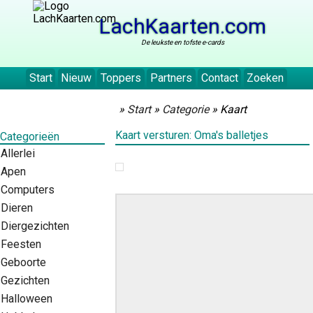
LachKaarten.com
De leukste en tofste e-cards
Start
Nieuw
Toppers
Partners
Contact
Zoeken
»
Start
»
Categorie
» Kaart
Kaart versturen: Oma's balletjes
Categorieën
Allerlei
Apen
Computers
Dieren
Diergezichten
Feesten
Geboorte
Gezichten
Halloween