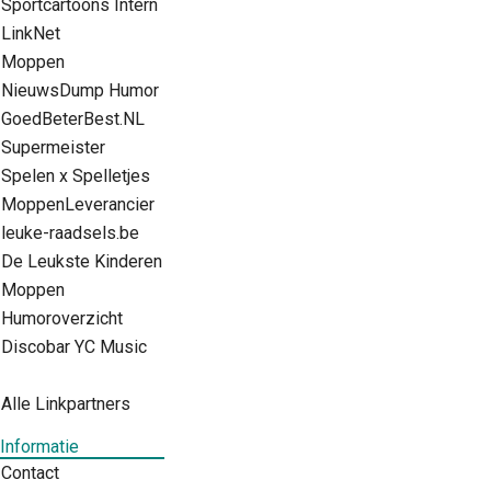
Sportcartoons Intern
LinkNet
Moppen
NieuwsDump Humor
GoedBeterBest.NL
Supermeister
Spelen x Spelletjes
MoppenLeverancier
leuke-raadsels.be
De Leukste Kinderen
Moppen
Humoroverzicht
Discobar YC Music
Alle Linkpartners
Informatie
Contact