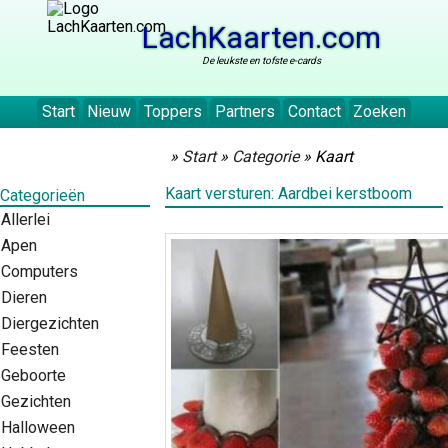
LachKaarten.com
De leukste en tofste e-cards
Start
Nieuw
Toppers
Partners
Contact
Zoeken
»
Start
»
Categorie
» Kaart
Kaart versturen: Aardbei kerstboom
Categorieën
Allerlei
Apen
Computers
Dieren
Diergezichten
Feesten
Geboorte
Gezichten
Halloween