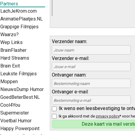
Partners
LachJeKrom.com
AnimatiePlaatjes.NL
Grappige Filmpjes
Waarzo?
Verzender naam:
Wep Links
BrainFlasher
Hard Streams
Verzender e-mail:
Brain Exit
Leukste Filmpjes
Ontvanger naam:
Moppen
NieuwsDump Humor
Ontvanger e-mail:
GoedBeterBest.NL
Cool4You
Ik wens een leesbevestiging te ont
Supermeister
Ik ga akkoord met de
privacy policy
* voor he
Voetbal Humor
Happy Powerpoint