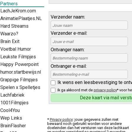
Partners
LachJeKrom.com
Verzender naam:
AnimatiePlaatjes.NL
Hard Streams
Verzender e-mail:
Waarzo?
Brain Exit
Voetbal Humor
Ontvanger naam:
Leukste Filmpjes
Happy Powerpoint
Ontvanger e-mail:
humor.startbewijs.nl
Grappige Filmpjes
Ik wens een leesbevestiging te ont
Spelen x Spelletjes
Ik ga akkoord met de
privacy policy
* voor he
Lachfabriek
1001Filmpjes
Cool4You
Wep Links
*
Privacy policy
: jouw gegevens zullen niet
bewaard noch gebruikt worden voor andere
BrainFlasher
doeleinden dan het versturen van deze lachkaart
en worden verwijderd na maximaal 2 maanden.