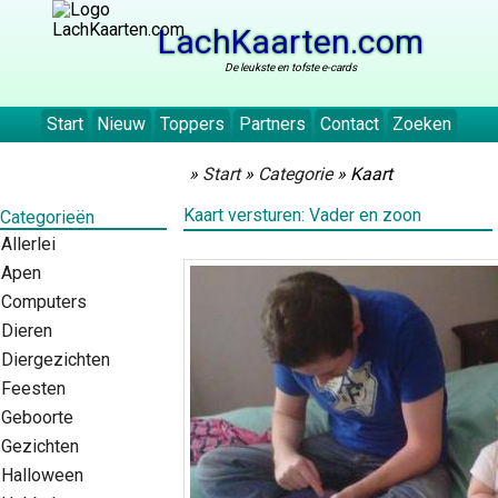
LachKaarten.com
De leukste en tofste e-cards
Start
Nieuw
Toppers
Partners
Contact
Zoeken
»
Start
»
Categorie
» Kaart
Kaart versturen: Vader en zoon
Categorieën
Allerlei
Apen
Computers
Dieren
Diergezichten
Feesten
Geboorte
Gezichten
Halloween