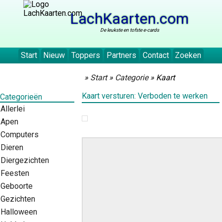
LachKaarten.com
De leukste en tofste e-cards
Start
Nieuw
Toppers
Partners
Contact
Zoeken
»
Start
»
Categorie
» Kaart
Kaart versturen: Verboden te werken
Categorieën
Allerlei
Apen
Computers
Dieren
Diergezichten
Feesten
Geboorte
Gezichten
Halloween