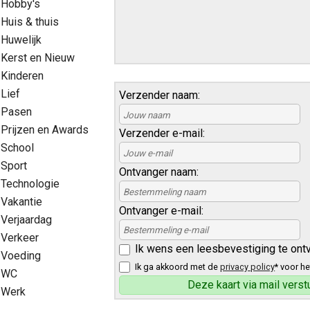
Hobby's
Huis & thuis
Huwelijk
Kerst en Nieuw
Kinderen
Lief
Verzender naam:
Pasen
Prijzen en Awards
Verzender e-mail:
School
Sport
Ontvanger naam:
Technologie
Vakantie
Ontvanger e-mail:
Verjaardag
Verkeer
Ik wens een leesbevestiging te ont
Voeding
Ik ga akkoord met de
privacy policy
* voor he
WC
Werk