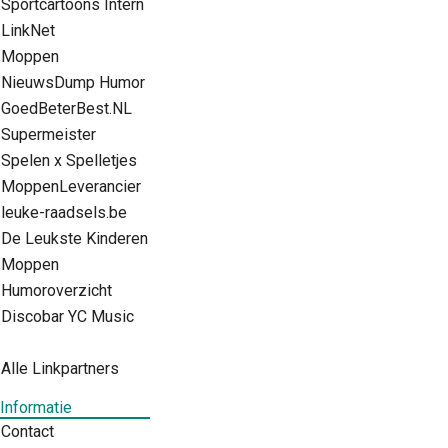
Sportcartoons Intern
LinkNet
Moppen
NieuwsDump Humor
GoedBeterBest.NL
Supermeister
Spelen x Spelletjes
MoppenLeverancier
leuke-raadsels.be
De Leukste Kinderen
Moppen
Humoroverzicht
Discobar YC Music
Alle Linkpartners
Informatie
Contact