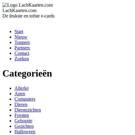
LachKaarten.com
De leukste en tofste e-cards
Start
Nieuw
Toppers
Partners
Contact
Zoeken
Categorieën
Allerlei
Apen
Computers
Dieren
Diergezichten
Feesten
Geboorte
Gezichten
Halloween