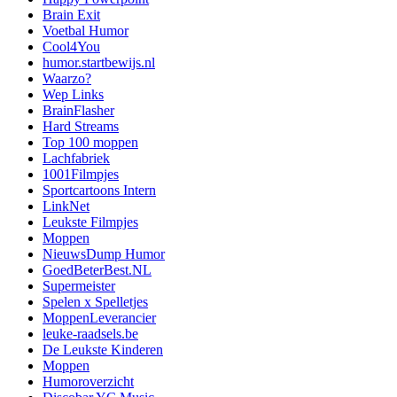
Brain Exit
Voetbal Humor
Cool4You
humor.startbewijs.nl
Waarzo?
Wep Links
BrainFlasher
Hard Streams
Top 100 moppen
Lachfabriek
1001Filmpjes
Sportcartoons Intern
LinkNet
Leukste Filmpjes
Moppen
NieuwsDump Humor
GoedBeterBest.NL
Supermeister
Spelen x Spelletjes
MoppenLeverancier
leuke-raadsels.be
De Leukste Kinderen
Moppen
Humoroverzicht