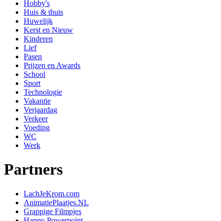
Hobby's
Huis & thuis
Huwelijk
Kerst en Nieuw
Kinderen
Lief
Pasen
Prijzen en Awards
School
Sport
Technologie
Vakantie
Verjaardag
Verkeer
Voeding
WC
Werk
Partners
LachJeKrom.com
AnimatiePlaatjes.NL
Grappige Filmpjes
Happy Powerpoint