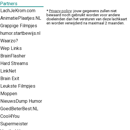
Partners
LachJeKrom.com
*
Privacy policy
: jouw gegevens zullen niet
bewaard noch gebruikt worden voor andere
AnimatiePlaatjes.NL
doeleinden dan het versturen van deze lachkaart
en worden verwijderd na maximaal 2 maanden.
Grappige Filmpjes
humor.startbewijs.nl
Waarzo?
Wep Links
BrainFlasher
Hard Streams
LinkNet
Brain Exit
Leukste Filmpjes
Moppen
NieuwsDump Humor
GoedBeterBest.NL
Cool4You
Supermeister