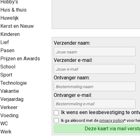
Hobby's
Huis & thuis
Huwelijk
Kerst en Nieuw
Kinderen
Lief
Verzender naam:
Pasen
Prijzen en Awards
Verzender e-mail:
School
Sport
Ontvanger naam:
Technologie
Vakantie
Ontvanger e-mail:
Verjaardag
Verkeer
Ik wens een leesbevestiging te ont
Voeding
Ik ga akkoord met de
privacy policy
* voor he
WC
Werk