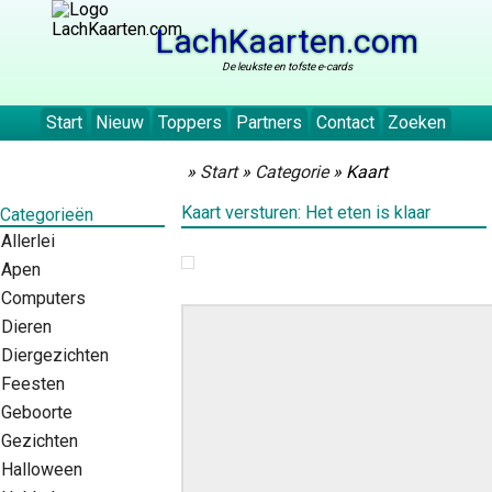
LachKaarten.com
De leukste en tofste e-cards
Start
Nieuw
Toppers
Partners
Contact
Zoeken
»
Start
»
Categorie
» Kaart
Kaart versturen: Het eten is klaar
Categorieën
Allerlei
Apen
Computers
Dieren
Diergezichten
Feesten
Geboorte
Gezichten
Halloween