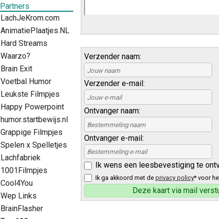
Partners
LachJeKrom.com
AnimatiePlaatjes.NL
Hard Streams
Waarzo?
Verzender naam:
Brain Exit
Voetbal Humor
Verzender e-mail:
Leukste Filmpjes
Happy Powerpoint
Ontvanger naam:
humor.startbewijs.nl
Grappige Filmpjes
Ontvanger e-mail:
Spelen x Spelletjes
Lachfabriek
Ik wens een leesbevestiging te ont
1001Filmpjes
Ik ga akkoord met de
privacy policy
* voor he
Cool4You
Wep Links
BrainFlasher