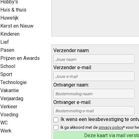
Hobby's
Huis & thuis
Huwelijk
Kerst en Nieuw
Kinderen
Lief
Pasen
Verzender naam:
Prijzen en Awards
School
Verzender e-mail:
Sport
Technologie
Ontvanger naam:
Vakantie
Verjaardag
Ontvanger e-mail:
Verkeer
Voeding
Ik wens een leesbevestiging te ont
WC
Ik ga akkoord met de
privacy policy
* voor he
Werk