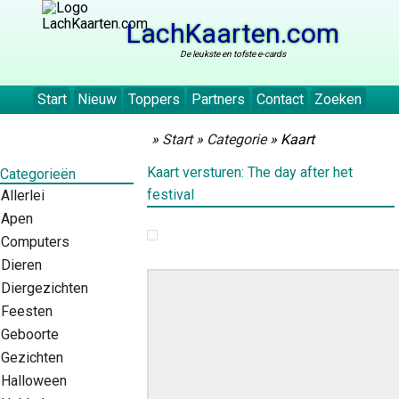
LachKaarten.com
De leukste en tofste e-cards
Start
Nieuw
Toppers
Partners
Contact
Zoeken
»
Start
»
Categorie
» Kaart
Kaart versturen: The day after het
Categorieën
festival
Allerlei
Apen
Computers
Dieren
Diergezichten
Feesten
Geboorte
Gezichten
Halloween