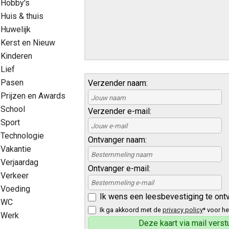
Hobby's
Huis & thuis
Huwelijk
Kerst en Nieuw
Kinderen
Lief
Pasen
Verzender naam:
Prijzen en Awards
School
Verzender e-mail:
Sport
Technologie
Ontvanger naam:
Vakantie
Verjaardag
Ontvanger e-mail:
Verkeer
Voeding
Ik wens een leesbevestiging te ont
WC
Ik ga akkoord met de
privacy policy
* voor he
Werk