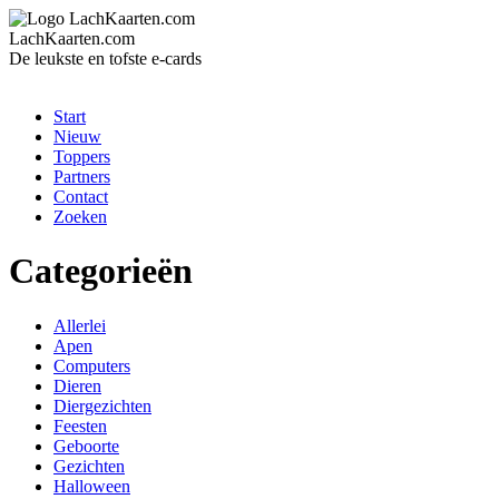
LachKaarten.com
De leukste en tofste e-cards
Start
Nieuw
Toppers
Partners
Contact
Zoeken
Categorieën
Allerlei
Apen
Computers
Dieren
Diergezichten
Feesten
Geboorte
Gezichten
Halloween