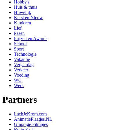
Hobby's
Huis & thuis
Huwelijk
Kerst en Nieuw
Kinderen
Lief
Pasen
Prijzen en Awards
School
Sport
Technologie
Vakantie
Verjaardag
Verkeer
Voeding
WC
Werk
Partners
LachJeKrom.com
AnimatiePlaatjes.NL
Grappige Filmpjes
Brain Exit