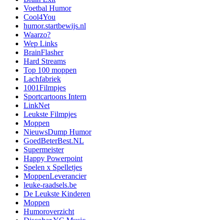
Voetbal Humor
Cool4You
humor.startbewijs.nl
Waarzo?
Wep Links
BrainFlasher
Hard Streams
Top 100 moppen
Lachfabriek
1001Filmpjes
Sportcartoons Intern
LinkNet
Leukste Filmpjes
Moppen
NieuwsDump Humor
GoedBeterBest.NL
Supermeister
Happy Powerpoint
Spelen x Spelletjes
MoppenLeverancier
leuke-raadsels.be
De Leukste Kinderen
Moppen
Humoroverzicht