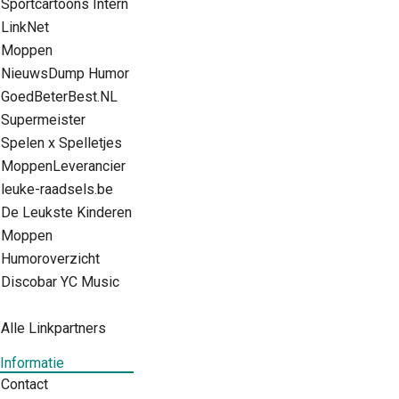
Sportcartoons Intern
LinkNet
Moppen
NieuwsDump Humor
GoedBeterBest.NL
Supermeister
Spelen x Spelletjes
MoppenLeverancier
leuke-raadsels.be
De Leukste Kinderen
Moppen
Humoroverzicht
Discobar YC Music
Alle Linkpartners
Informatie
Contact