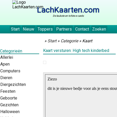
LachKaarten.com
De leukste en tofste e-cards
Start
Nieuw
Toppers
Partners
Contact
Zoeken
»
Start
»
Categorie
» Kaart
Kaart versturen: High tech kinderbed
Categorieën
Allerlei
Apen
Computers
Dieren
Diergezichten
Feesten
Geboorte
Gezichten
Halloween