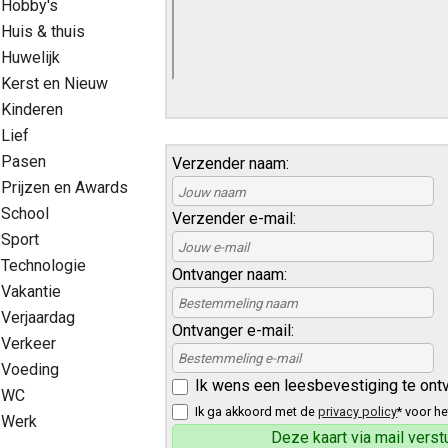
Hobby's
Huis & thuis
Huwelijk
Kerst en Nieuw
Kinderen
Lief
Pasen
Verzender naam:
Prijzen en Awards
School
Verzender e-mail:
Sport
Technologie
Ontvanger naam:
Vakantie
Verjaardag
Ontvanger e-mail:
Verkeer
Voeding
Ik wens een leesbevestiging te ont
WC
Ik ga akkoord met de
privacy policy
* voor he
Werk