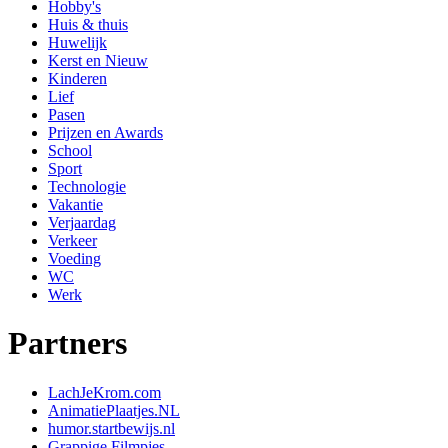
Hobby's
Huis & thuis
Huwelijk
Kerst en Nieuw
Kinderen
Lief
Pasen
Prijzen en Awards
School
Sport
Technologie
Vakantie
Verjaardag
Verkeer
Voeding
WC
Werk
Partners
LachJeKrom.com
AnimatiePlaatjes.NL
humor.startbewijs.nl
Grappige Filmpjes