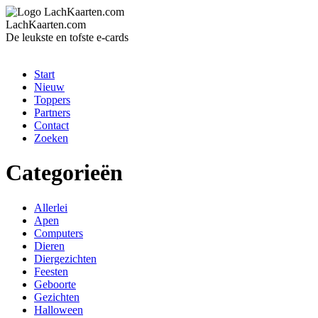
LachKaarten.com
De leukste en tofste e-cards
Start
Nieuw
Toppers
Partners
Contact
Zoeken
Categorieën
Allerlei
Apen
Computers
Dieren
Diergezichten
Feesten
Geboorte
Gezichten
Halloween