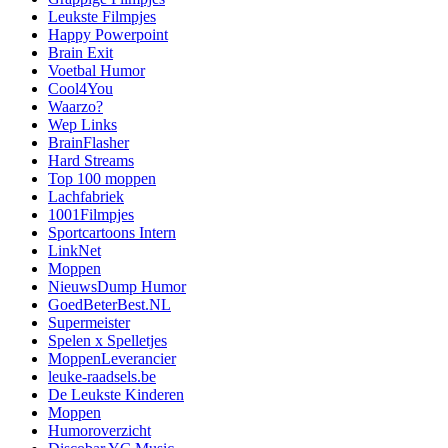
Leukste Filmpjes
Happy Powerpoint
Brain Exit
Voetbal Humor
Cool4You
Waarzo?
Wep Links
BrainFlasher
Hard Streams
Top 100 moppen
Lachfabriek
1001Filmpjes
Sportcartoons Intern
LinkNet
Moppen
NieuwsDump Humor
GoedBeterBest.NL
Supermeister
Spelen x Spelletjes
MoppenLeverancier
leuke-raadsels.be
De Leukste Kinderen
Moppen
Humoroverzicht