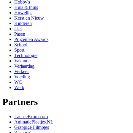
Hobby's
Huis & thuis
Huwelijk
Kerst en Nieuw
Kinderen
Lief
Pasen
Prijzen en Awards
School
Sport
Technologie
Vakantie
Verjaardag
Verkeer
Voeding
WC
Werk
Partners
LachJeKrom.com
AnimatiePlaatjes.NL
Grappige Filmpjes
Waarzo?