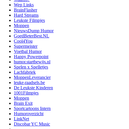
Wep Links
BrainFlasher
Hard Streams
Leukste Filmpjes
Moppen
NieuwsDump Humor
GoedBeterBest.NL
Cool4You
Supermeister
Voetbal Humor
Happy Powerpoint
humor.startbewijs.nl
Spelen x Spelletjes
Lachfabriek
MoppenLeverancier
leuke-raadsels.be
De Leukste Kinderen
1001Filmpjes
Moppen
Brain Exit
Sportcartoons Intern
Humoroverzicht
LinkNet
Discobar YC Music